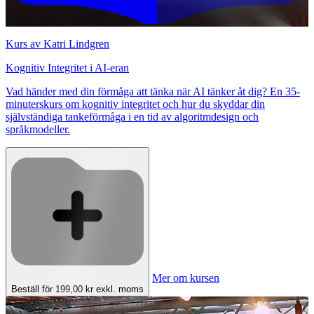
Kurs av Katri Lindgren
Kognitiv Integritet i AI-eran
Vad händer med din förmåga att tänka när AI tänker åt dig? En 35-
minuterskurs om kognitiv integritet och hur du skyddar din
självständiga tankeförmåga i en tid av algoritmdesign och
språkmodeller.
Mer om kursen
Beställ för 199,00 kr
exkl. moms