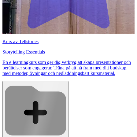
Kurs av Tellstories
Storytelling Essentials
En e-learningkurs som ger dig verktyg att skapa presentationer och
berättelser som engagerar. Träna på att nå fram med ditt budskap,
med metoder, övningar och nedladdningsbart kursmaterial.