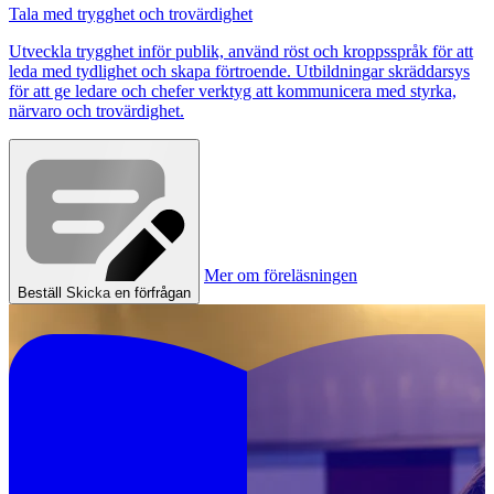
Tala med trygghet och trovärdighet
Utveckla trygghet inför publik, använd röst och kroppsspråk för att
leda med tydlighet och skapa förtroende. Utbildningar skräddarsys
för att ge ledare och chefer verktyg att kommunicera med styrka,
närvaro och trovärdighet.
Mer om föreläsningen
Beställ
Skicka en förfrågan