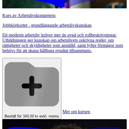
Kurs av Arbetslivskompetens
Jobbkörkortet - grundläggande arbetslivskunskap
Ett modernt arbetsliv kräver mer än avtal och rollbeskrivningar.
Utbildningen ger kunskap om arbetslivets oskrivna regler, om
rättigheter och skyldigheter som anställd, samt lyfter förmågor som
behövs för att skapa hållbara resultat tillsammans.
Mer om kursen
Beställ för 349,00 kr
exkl. moms