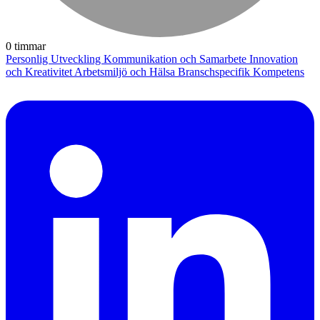
0 timmar
Personlig Utveckling
Kommunikation och Samarbete
Innovation
och Kreativitet
Arbetsmiljö och Hälsa
Branschspecifik Kompetens