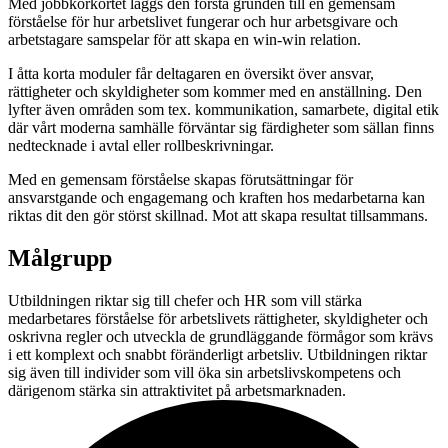
Med jobbkörkortet läggs den första grunden till en gemensam
förståelse för hur arbetslivet fungerar och hur arbetsgivare och
arbetstagare samspelar för att skapa en win-win relation.
I åtta korta moduler får deltagaren en översikt över ansvar,
rättigheter och skyldigheter som kommer med en anställning. Den
lyfter även områden som tex. kommunikation, samarbete, digital etik
där vårt moderna samhälle förväntar sig färdigheter som sällan finns
nedtecknade i avtal eller rollbeskrivningar.
Med en gemensam förståelse skapas förutsättningar för
ansvarstgande och engagemang och kraften hos medarbetarna kan
riktas dit den gör störst skillnad. Mot att skapa resultat tillsammans.
Målgrupp
Utbildningen riktar sig till chefer och HR som vill stärka
medarbetares förståelse för arbetslivets rättigheter, skyldigheter och
oskrivna regler och utveckla de grundläggande förmågor som krävs
i ett komplext och snabbt föränderligt arbetsliv. Utbildningen riktar
sig även till individer som vill öka sin arbetslivskompetens och
därigenom stärka sin attraktivitet på arbetsmarknaden.