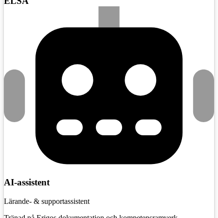
ELSA
AI-assistent
Lärande- & supportassistent
Tränad på Erigos dokumentation och kompetensramverk.