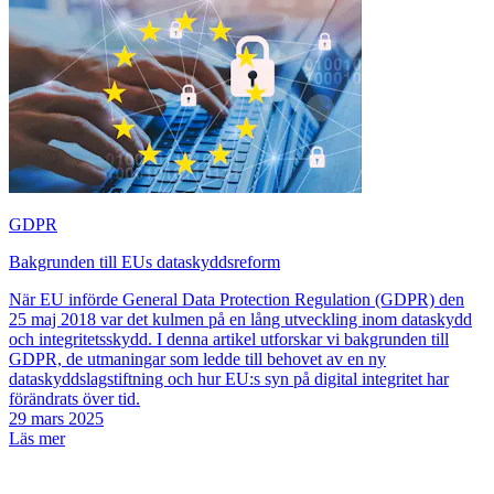
GDPR
Bakgrunden till EUs dataskyddsreform
När EU införde General Data Protection Regulation (GDPR) den
25 maj 2018 var det kulmen på en lång utveckling inom dataskydd
och integritetsskydd. I denna artikel utforskar vi bakgrunden till
GDPR, de utmaningar som ledde till behovet av en ny
dataskyddslagstiftning och hur EU:s syn på digital integritet har
förändrats över tid.
29 mars 2025
Läs mer