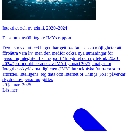
Integritet och ny teknik 2020–2024
En sammanställning av IMYs rapport
Den tekniska utvecklingen har gett oss fantastiska möjligheter att
förbättra våra liv, men den medför också nya utmaningar för
personlig integritet. I sin rapport *Integritet och ny teknik 2020–
2024*, som publicerades av IMY i januari 2025, analyserar
Integritetsskyddsmyndigheten (IMY) hur tekniska framsteg som
artificiell intelligens, big data och Internet of Things (IoT) påverkar
skyddet av personuppgifter.
29 januari 2025
Läs mer