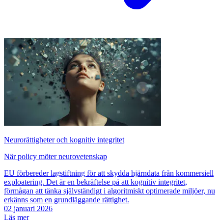
Neurorättigheter och kognitiv integritet
När policy möter neurovetenskap
EU förbereder lagstiftning för att skydda hjärndata från kommersiell
exploatering. Det är en bekräftelse på att kognitiv integritet,
förmågan att tänka självständigt i algoritmiskt optimerade miljöer, nu
erkänns som en grundläggande rättighet.
02 januari 2026
Läs mer