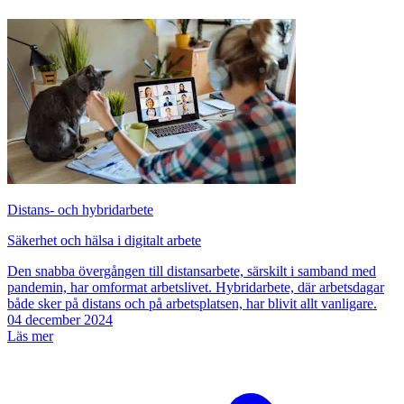
Distans- och hybridarbete
Säkerhet och hälsa i digitalt arbete
Den snabba övergången till distansarbete, särskilt i samband med
pandemin, har omformat arbetslivet. Hybridarbete, där arbetsdagar
både sker på distans och på arbetsplatsen, har blivit allt vanligare.
04 december 2024
Läs mer