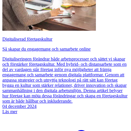
Digitaliserad företagskultur
Så skapar du engagemang och samarbete online
Digitaliseringen förändrar både arbetsprocesser och sättet vi skapar
och förstärker företagskultur. Med hybrid- och distansarbete som en
del av vardagen står företag inför nya möjligheter att främja
engagemang och samarbete genom digitala plattformar. Genom att
anpassa strategier och utnyttja teknologi på rätt sätt kan företag
bygga en kultur som stärker relationer, driver innovation och skapar
sammanhållning i den digitala arbetsmiljön. Denna artikel belyser
hur företag kan möta dessa förändringar och skapa en företagskultur
som är både hållbar och inkluderande.
04 december 2024
Läs mer