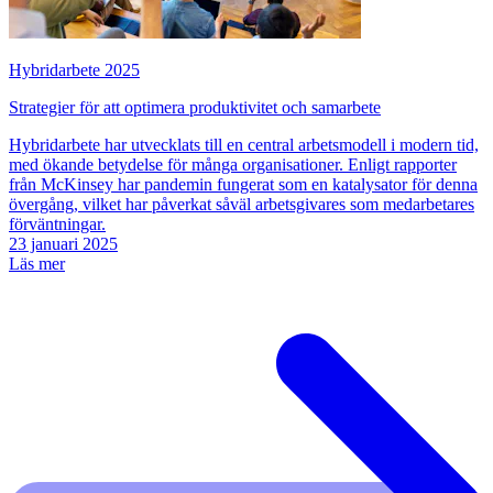
Hybridarbete 2025
Strategier för att optimera produktivitet och samarbete
Hybridarbete har utvecklats till en central arbetsmodell i modern tid,
med ökande betydelse för många organisationer. Enligt rapporter
från McKinsey har pandemin fungerat som en katalysator för denna
övergång, vilket har påverkat såväl arbetsgivares som medarbetares
förväntningar.
23 januari 2025
Läs mer