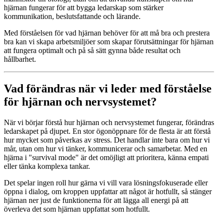
hjärnan fungerar för att bygga ledarskap som stärker
kommunikation, beslutsfattande och lärande.
Med förståelsen för vad hjärnan behöver för att må bra och prestera
bra kan vi skapa arbetsmiljöer som skapar förutsättningar för hjärnan
att fungera optimalt och på så sätt gynna både resultat och
hållbarhet.
Vad förändras när vi leder med förståelse
för hjärnan och nervsystemet?
När vi börjar förstå hur hjärnan och nervsystemet fungerar, förändras
ledarskapet på djupet. En stor ögonöppnare för de flesta är att förstå
hur mycket som påverkas av stress. Det handlar inte bara om hur vi
mår, utan om hur vi tänker, kommunicerar och samarbetar. Med en
hjärna i "survival mode" är det omöjligt att prioritera, känna empati
eller tänka komplexa tankar.
Det spelar ingen roll hur gärna vi vill vara lösningsfokuserade eller
öppna i dialog, om kroppen uppfattar att något är hotfullt, så stänger
hjärnan ner just de funktionerna för att lägga all energi på att
överleva det som hjärnan uppfattat som hotfullt.