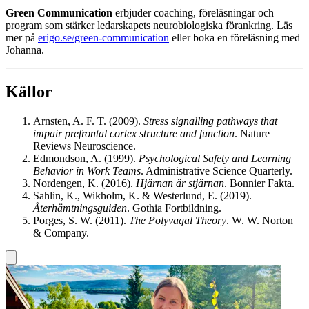
Green Communication
erbjuder coaching, föreläsningar och
program som stärker ledarskapets neurobiologiska förankring. Läs
mer på
erigo.se/green-communication
eller boka en föreläsning med
Johanna.
Källor
Arnsten, A. F. T. (2009).
Stress signalling pathways that
impair prefrontal cortex structure and function
. Nature
Reviews Neuroscience.
Edmondson, A. (1999).
Psychological Safety and Learning
Behavior in Work Teams
. Administrative Science Quarterly.
Nordengen, K. (2016).
Hjärnan är stjärnan
. Bonnier Fakta.
Sahlin, K., Wikholm, K. & Westerlund, E. (2019).
Återhämtningsguiden
. Gothia Fortbildning.
Porges, S. W. (2011).
The Polyvagal Theory
. W. W. Norton
& Company.