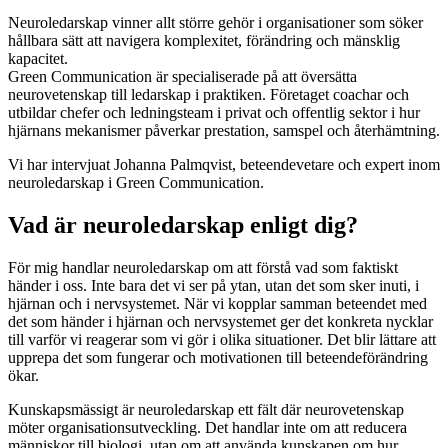
Neuroledarskap vinner allt större gehör i organisationer som söker
hållbara sätt att navigera komplexitet, förändring och mänsklig
kapacitet.
Green Communication är specialiserade på att översätta
neurovetenskap till ledarskap i praktiken. Företaget coachar och
utbildar chefer och ledningsteam i privat och offentlig sektor i hur
hjärnans mekanismer påverkar prestation, samspel och återhämtning.
Vi har intervjuat Johanna Palmqvist, beteendevetare och expert inom
neuroledarskap i Green Communication.
Vad är neuroledarskap enligt dig?
För mig handlar neuroledarskap om att förstå vad som faktiskt
händer i oss. Inte bara det vi ser på ytan, utan det som sker inuti, i
hjärnan och i nervsystemet. När vi kopplar samman beteendet med
det som händer i hjärnan och nervsystemet ger det konkreta nycklar
till varför vi reagerar som vi gör i olika situationer. Det blir lättare att
upprepa det som fungerar och motivationen till beteendeförändring
ökar.
Kunskapsmässigt är neuroledarskap ett fält där neurovetenskap
möter organisationsutveckling. Det handlar inte om att reducera
människor till biologi, utan om att använda kunskapen om hur