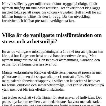
När vi i stället bygger miljöer som känns trygga på riktigt, då får
hjärnan tillgång till sina bästa resurser. Det är varför det idag läggs
mycket fokus på att skapa psykologisk trygghet. Helt enkelt för att
hjärnan fungerar bättre när den är trygg. Då kan utveckling,
kreativitet och hållbar prestation verkligen ta fart.
Vilka är de vanligaste missförstånden om
stress och arbetsmiljö?
En av de vanligaste missuppfattningarna är att vi tror att hjärnan kan
köra på hur länge som helst om vi bara är motiverade nog. Men
hjärnan fungerar inte så. Den behöver återhämtning, variation och
pauser för att kunna prestera över tid.
Många verksamheter försöker effektivisera genom att pressa in mer
på kortare tid, men det skapar ofta precis motsatt effekt. När
marginalerna försvinner tappar vi i stället den kapacitet vi behöver
för fokus, omdöme och samarbetsförmåga. Det kan se effektivt ut på
ytan, men det blir inte effektivt i slutändan.
Jag tycker också att vi ofta lägger för stort ansvar på individen. Det
pratas mycket om resiliens, att medarbetare ska vara mentalt starka.
Men få pratar om vad som faktiskt ger återhämtning i arbetsmiljön.