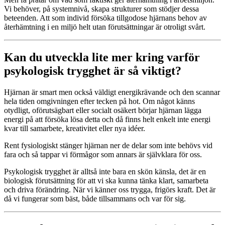
Vi behöver, på systemnivå, skapa strukturer som stödjer dessa
beteenden. Att som individ försöka tillgodose hjärnans behov av
återhämtning i en miljö helt utan förutsättningar är otroligt svårt.
Kan du utveckla lite mer kring varför
psykologisk trygghet är så viktigt?
Hjärnan är smart men också väldigt energikrävande och den scannar
hela tiden omgivningen efter tecken på hot. Om något känns
otydligt, oförutsägbart eller socialt osäkert börjar hjärnan lägga
energi på att försöka lösa detta och då finns helt enkelt inte energi
kvar till samarbete, kreativitet eller nya idéer.
Rent fysiologiskt stänger hjärnan ner de delar som inte behövs vid
fara och så tappar vi förmågor som annars är självklara för oss.
Psykologisk trygghet är alltså inte bara en skön känsla, det är en
biologisk förutsättning för att vi ska kunna tänka klart, samarbeta
och driva förändring. När vi känner oss trygga, frigörs kraft. Det är
då vi fungerar som bäst, både tillsammans och var för sig.