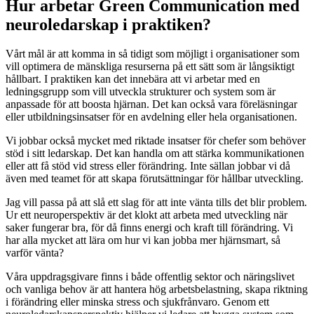
Hur arbetar Green Communication med
neuroledarskap i praktiken?
Vårt mål är att komma in så tidigt som möjligt i organisationer som
vill optimera de mänskliga resurserna på ett sätt som är långsiktigt
hållbart. I praktiken kan det innebära att vi arbetar med en
ledningsgrupp som vill utveckla strukturer och system som är
anpassade för att boosta hjärnan. Det kan också vara föreläsningar
eller utbildningsinsatser för en avdelning eller hela organisationen.
Vi jobbar också mycket med riktade insatser för chefer som behöver
stöd i sitt ledarskap. Det kan handla om att stärka kommunikationen
eller att få stöd vid stress eller förändring. Inte sällan jobbar vi då
även med teamet för att skapa förutsättningar för hållbar utveckling.
Jag vill passa på att slå ett slag för att inte vänta tills det blir problem.
Ur ett neuroperspektiv är det klokt att arbeta med utveckling när
saker fungerar bra, för då finns energi och kraft till förändring. Vi
har alla mycket att lära om hur vi kan jobba mer hjärnsmart, så
varför vänta?
Våra uppdragsgivare finns i både offentlig sektor och näringslivet
och vanliga behov är att hantera hög arbetsbelastning, skapa riktning
i förändring eller minska stress och sjukfrånvaro. Genom ett