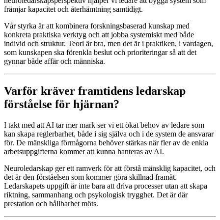
neuroledarskapsperspektiv hjälper vi ledare att bygga system som
främjar kapacitet och återhämtning samtidigt.
Vår styrka är att kombinera forskningsbaserad kunskap med
konkreta praktiska verktyg och att jobba systemiskt med både
individ och struktur. Teori är bra, men det är i praktiken, i vardagen,
som kunskapen ska förenkla beslut och prioriteringar så att det
gynnar både affär och människa.
Varför kräver framtidens ledarskap
förståelse för hjärnan?
I takt med att AI tar mer mark ser vi ett ökat behov av ledare som
kan skapa reglerbarhet, både i sig själva och i de system de ansvarar
för. De mänskliga förmågorna behöver stärkas när fler av de enkla
arbetsuppgifterna kommer att kunna hanteras av AI.
Neuroledarskap ger ett ramverk för att förstå mänsklig kapacitet, och
det är den förståelsen som kommer göra skillnad framåt.
Ledarskapets uppgift är inte bara att driva processer utan att skapa
riktning, sammanhang och psykologisk trygghet. Det är där
prestation och hållbarhet möts.