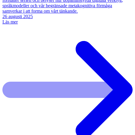
fortsätter serien och belyser hur dopaminstyrda digitala verktyg,
språkmodeller och vår begränsade metakognitiva förmåga
samverkar i att forma om vårt tänkande.
26 augusti 2025
Läs mer