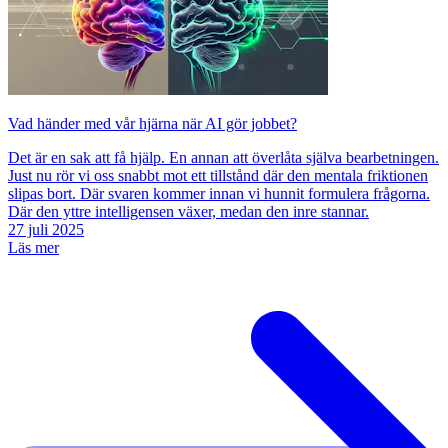
Vad händer med vår hjärna när AI gör jobbet?
Det är en sak att få hjälp. En annan att överlåta själva bearbetningen.
Just nu rör vi oss snabbt mot ett tillstånd där den mentala friktionen
slipas bort. Där svaren kommer innan vi hunnit formulera frågorna.
Där den yttre intelligensen växer, medan den inre stannar.
27 juli 2025
Läs mer