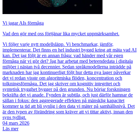
Vi jagar AIs förmåga
Vad den gör med oss förtjänar lika mycket uppmärksamhet.
Vi följer varje nytt modellsläpp. Vi benchmarkar, jämför,
implementerar. Det finns en hel industri byggd kring att mäta vad AI
kan. Det jag följt är en annan fråga: vad händer med vår egen
förmåga när vi gör det? Jag har arbetat med beteendedata i digitala
miljöer i nästan två decennier. Sedan språkmodellerna inträdde på
marknaden har jag kontinuerligt följt hur detta nya lager påverkar
det vi redan visste om algoritmiska flöden, koncentration och
tolkningsförmåga. Det jag skriver om kognitiv integritet och
syntetisk trygghet bygger på den grunden. Nu börjar forskningen
bekräfta det vi anade. Fynden är subtila, och just därför hamnar de
sällan i fokus: den aggregerade effekten på mänsklig kapacitet
kommer ta tid att bli synlig i den data vi mäter på samhällsnivå. Det
är den typen av förändring som kräver att vi tittar aktivt, innan den
syns tydligt.
04 mars 2026
Läs mer