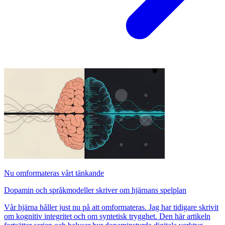
Nu omformateras vårt tänkande
Dopamin och språkmodeller skriver om hjärnans spelplan
Vår hjärna håller just nu på att omformateras. Jag har tidigare skrivit
om kognitiv integritet och om syntetisk trygghet. Den här artikeln