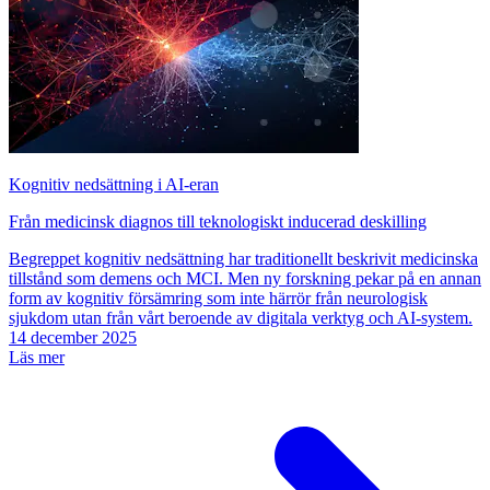
Kognitiv nedsättning i AI-eran
Från medicinsk diagnos till teknologiskt inducerad deskilling
Begreppet kognitiv nedsättning har traditionellt beskrivit medicinska
tillstånd som demens och MCI. Men ny forskning pekar på en annan
form av kognitiv försämring som inte härrör från neurologisk
sjukdom utan från vårt beroende av digitala verktyg och AI-system.
14 december 2025
Läs mer