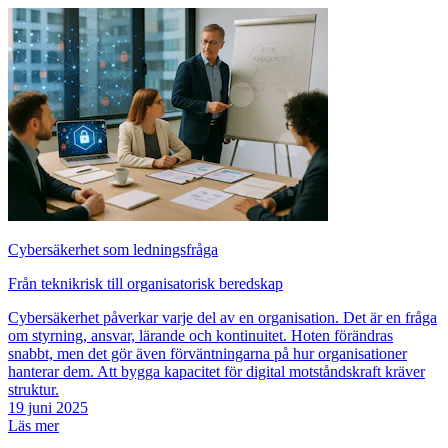
Cybersäkerhet som ledningsfråga
Från teknikrisk till organisatorisk beredskap
Cybersäkerhet påverkar varje del av en organisation. Det är en fråga
om styrning, ansvar, lärande och kontinuitet. Hoten förändras
snabbt, men det gör även förväntningarna på hur organisationer
hanterar dem. Att bygga kapacitet för digital motståndskraft kräver
struktur.
19 juni 2025
Läs mer