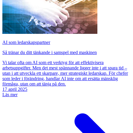
AI som ledarskapspartner
Så tränar du ditt tänkande i samspel med maskinen
Vi talar ofta om AI som ett verktyg för att effektivisera
arbetsuppgifter. Men det mest spännande ligger inte i att spara tid –
utan i att utveckla ett skarpare, mer strategiskt ledarskap. För chefer
som leder i förändring, handlar AI inte om att ersätta mänsklig
förmåga, utan om att tänja på den.
17 april 2025
Läs mer