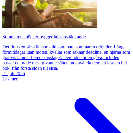
Sommarens böcker bygger höstens tänkande
Det finns en särskild sorts tid som bara sommaren erbjuder. Långa
förmiddagar utan möten, kvällar som saknar deadline, en hjärna som
gradvis lämnar beredskapsläget. Den tiden är en gåva, och den
passar ett av de mest givande sätten att använda den: att läsa en hel
bok, från första sidan till sista.
21 juli 2026
Läs mer