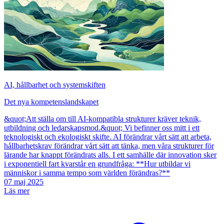
AI, hållbarhet och systemskiften
Det nya kompetenslandskapet
&quot;Att ställa om till AI-kompatibla strukturer kräver teknik,
utbildning och ledarskapsmod.&quot; Vi befinner oss mitt i ett
teknologiskt och ekologiskt skifte. AI förändrar vårt sätt att arbeta,
hållbarhetskrav förändrar vårt sätt att tänka, men våra strukturer för
lärande har knappt förändrats alls. I ett samhälle där innovation sker
i exponentiell fart kvarstår en grundfråga: **Hur utbildar vi
människor i samma tempo som världen förändras?**
07 maj 2025
Läs mer