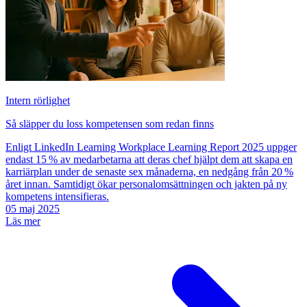
Intern rörlighet
Så släpper du loss kompetensen som redan finns
Enligt LinkedIn Learning Workplace Learning Report 2025 uppger
endast 15 % av medarbetarna att deras chef hjälpt dem att skapa en
karriärplan under de senaste sex månaderna, en nedgång från 20 %
året innan. Samtidigt ökar personalomsättningen och jakten på ny
kompetens intensifieras.
05 maj 2025
Läs mer