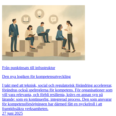
Från punktinsats till infrastruktur
Den nya logiken för kompetensutveckling
I takt med att teknisk, social och regulatorisk förändring accelererar,
förändras också spelreglerna för kompetens. För organisationer som
vill vara relevanta, och förbli resilienta, krävs en annan syn på
lärande: som en kontinuerlig, integrerad process. Den som ansvarar
för kompetensförsörjningen har därmed fått en nyckelroll i att
framtidssäkra verksamheten.
27 juni 2025