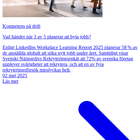
Kompetens på drift
Vad händer när 3 av 5 planerar att byta jobb?
Enligt LinkedIns Workplace Learning Report 2025 planerar 58 % av
de anställda globalt att söka nytt jobb under året. Samtidigt visar
Svenskt Näringslivs Rekryteringsenkät att 72% av svenska företag
upplever svårigheter att rekrytera, och att en av fyra
rekryteringsförsök misslyckas helt.
02 maj 2025
Läs mer